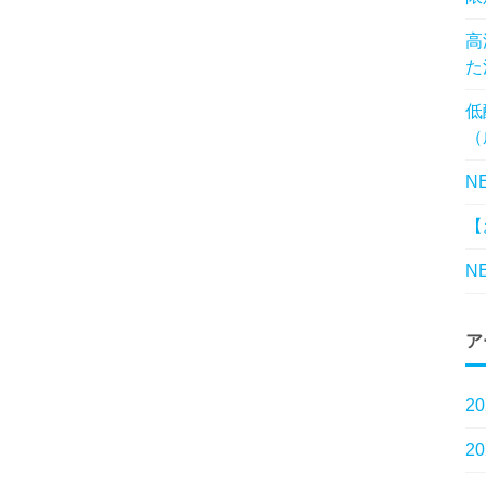
高
た
低
（
N
【
N
ア
2
2