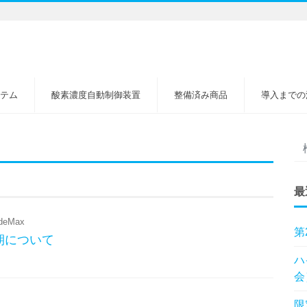
テム
酸素濃度自動制御装置
整備済み商品
導入までの
最
udeMax
第
期について
ハ
会
限