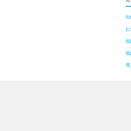
Al
お
低
低
導