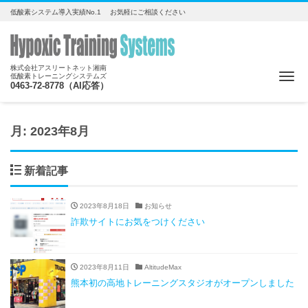
低酸素システム導入実績No.1 お気軽にご相談ください
株式会社アスリートネット湘南
Me
低酸素トレーニングシステムズ
0463-72-8778（AI応答）
月:
2023年8月
新着記事
2023年8月18日
お知らせ
詐欺サイトにお気をつけください
2023年8月11日
AltitudeMax
熊本初の高地トレーニングスタジオがオープンしました