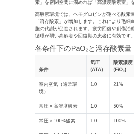
素」を密閉空間に溜めれば「高濃度酸素室」
高酸素環境では、ヘモグロビンが運べる酸素
「溶存酸素」が増加します。これにより毛細
胞の代謝が促進されます。疲労回復や創傷治
循環が弱い高齢者や回復期の患者に有効です
各条件下のPaO₂と溶存酸素量
気圧
酸素濃度
条件
(ATA)
(FiO₂)
室内空気（通常環
1.0
21%
境）
常圧 × 高濃度酸素
1.0
50%
常圧 × 100%酸素
1.0
100%