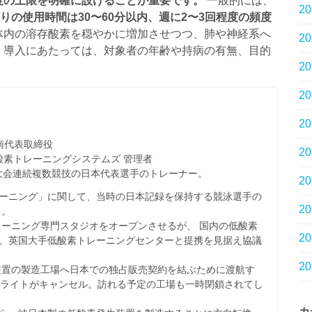
度の上限を明確に設けることが重要です。
一般的には、
2
たりの使用時間は30〜60分以内、週に2〜3回程度の頻度
体内の溶存酸素を穏やかに増加させつつ、肺や神経系へ
2
。導入にあたっては、対象者の年齢や持病の有無、目的
2
。
2
2
南代表取締役
2
stems 低酸素トレーニングシステムズ 管理者
5大会連続複数競技の日本代表選手のトレーナー。
2
ーニング」に関して、当時の日本記録を保持する競泳選手の
2
る。
レーニング専門スタジオをオープンさせるが、 国内の低酸素
2
、英国大手低酸素トレーニングセンターと提携を見据え協議
2
生装置の製造工場へ日本での独占販売契約を結ぶために渡航す
フライトがキャンセル。訪れる予定の工場も一時閉鎖されてし
カ