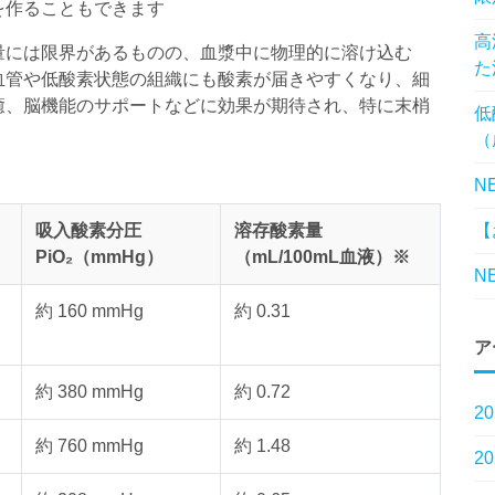
を作ることもできます
高
量には限界があるものの、血漿中に物理的に溶け込む
た
血管や低酸素状態の組織にも酸素が届きやすくなり、細
癒、脳機能のサポートなどに効果が期待され、特に末梢
低
。
（
N
吸入酸素分圧
溶存酸素量
【
PiO₂（mmHg）
（mL/100mL血液）※
N
約 160 mmHg
約 0.31
ア
約 380 mmHg
約 0.72
2
約 760 mmHg
約 1.48
2