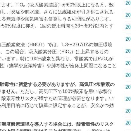
2
す。FiO₂（吸入酸素濃度）が60%以上になると、数
傷し、炎症や肺水腫、さらには線維化が引き起こされる
2
よる無気肺や換気障害も併発しうる可能性があります。
〜50%程度に抑え、1回の使用時間を30〜60分以内とす
2
2
素療法（HBOT）では、1.3〜2.0 ATAの加圧環境
2
く、この場合、吸入酸素分圧（PiO₂）は上昇するもの
います。特に100%酸素と異なり、常酸素ではPaO₂が
2
素毒性（痙攣や意識障害）や肺毒性が臨床上問題になること
2
では肺毒性に留意する必要がありますが、高気圧×常酸素の
2
りません
。ただし、高気圧下で100%酸素を用いる場合
、酸素毒性リスクが増すため管理が必要となります。い
2
を利用目的に応じて慎重に設定することが、安全かつ効
2
2
高濃度酸素環境を導入する場合には、酸素毒性のリスク