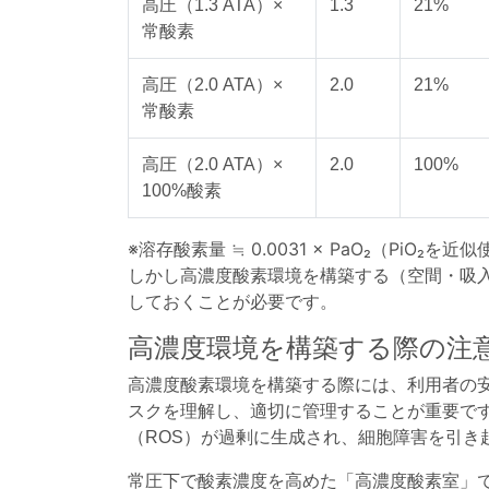
高圧（1.3 ATA）×
1.3
21%
常酸素
高圧（2.0 ATA）×
2.0
21%
常酸素
高圧（2.0 ATA）×
2.0
100%
100%酸素
※溶存酸素量 ≒ 0.0031 × PaO₂（PiO₂を近
しかし高濃度酸素環境を構築する（空間・吸
しておくことが必要です。
高濃度環境を構築する際の注
高濃度酸素環境を構築する際には、利用者の安全性確
スクを理解し、適切に管理することが重要で
（ROS）が過剰に生成され、細胞障害を引き
常圧下で酸素濃度を高めた「高濃度酸素室」