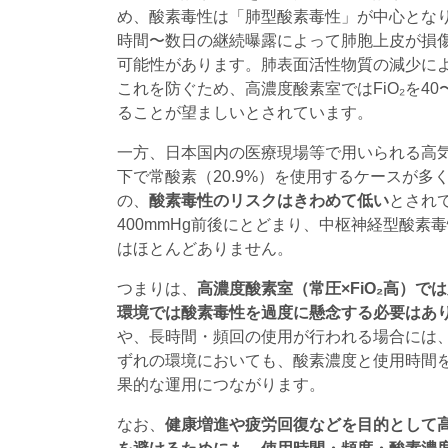
め、酸素毒性は「肺型酸素毒性」が中心となりま
時間〜数日の継続曝露によって肺胞上皮が損
可能性があります。肺表面活性物質の減少に
これを防ぐため、高濃度酸素室ではFiO₂を40
ることが望ましいとされています。
一方、日本国内の医療現場等で用いられる高気圧酸
下で常酸素（20.9%）を使用するケースが多
の、
酸素毒性のリスクはきわめて低い
とされて
400mmHg前後にとどまり、中枢神経型酸
はほとんどありません。
つまりは、
高濃度酸素室（常圧×FiO₂高）
環境では酸素毒性を過度に懸念する必要はあ
や、長時間・頻回の使用が行われる場合には
ずれの環境においても、酸素濃度と使用時間
果的な運用につながります。
なお、
健康増進や疲労回復などを目的として