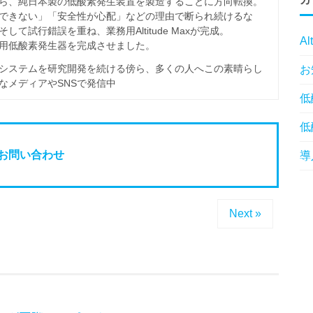
ら、純日本製の低酸素発生装置を製造することに方向転換。
できない」「安全性が心配」などの理由で断られ続けるな
試行錯誤を重ね、業務用Altitude Maxが完成。
Al
用低酸素発生器を完成させました。
システムを研究開発を続ける傍ら、多くの人へこの素晴らし
お
なメディアやSNSで発信中
低
低
お問い合わせ
導
Next »