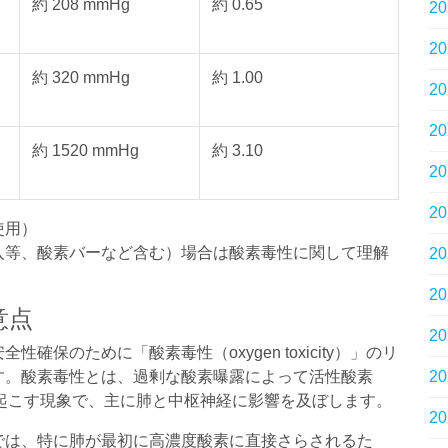
約 208 mmHg
約 0.65
2
2
約 320 mmHg
約 1.00
2
2
約 1520 mmHg
約 3.10
2
2
似使用）
入等、酸素バーなど含む）場合は酸素毒性に関して理解
2
2
意点
2
保のために「酸素毒性（oxygen toxicity）」のリ
す。酸素毒性とは、過剰な酸素曝露によって活性酸素
2
起こす現象で、主に肺と中枢神経に影響を及ぼします。
2
では、特に肺が最初に高濃度酸素に直接さらされるた