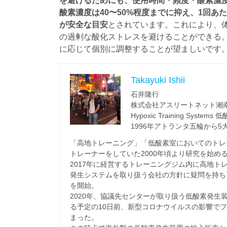
を避けるためにも、使用時間・頻度・酸素濃
酸素濃度は40〜50%程度までに抑え、1回あ
が安全な目安
とされています。これにより、
の過剰な酸化ストレスを避けることができる
に応じて個別に調整することが望ましいです
Takayuki Ishii
石井隆行
株式会社アスリートネット湘
Hypoxic Training Sy
1996年アトランタ五輪から
「高地トレーニング」「低酸素室においてのトレ
トレーナーをしていた2000年頃より研究を始め
2017年に経営するトレーニングジム内に高地ト
発生システムを取り扱う会社の方針に疑問を持ち
を開始。
2020年、協議先センターが取り扱う低酸素発
る予定の10日前、新型コロナウイルスの影響で
まった。