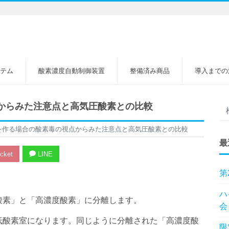
テム
酸素濃度自動制御装置
整備済み商品
導入までの
からみた注意点と高気圧酸素との比較
を作る場合の酸素毒の視点からみた注意点と高気圧酸素との比較
最
cket
LINE
第
ハ
酸素」と「高濃度酸素」に分離します。
会
低酸素室になります。同じように分離された「高濃度酸
限