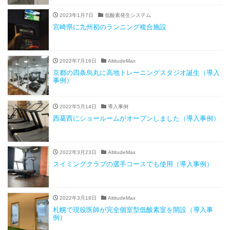
2023年1月7日
低酸素発生システム
宮崎県に九州初のランニング複合施設
2022年7月16日
AltitudeMax
京都の四条烏丸に高地トレーニングスタジオ誕生（導入
事例）
2022年5月14日
導入事例
西葛西にショールームがオープンしました（導入事例）
2022年3月23日
AltitudeMax
スイミングクラブの選手コースでも使用（導入事例）
2022年3月18日
AltitudeMax
札幌で現役医師が完全個室型低酸素室を開設（導入事
例）