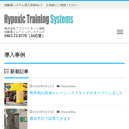
低酸素システム導入実績No.1 お気軽にご相談ください
株式会社アスリートネット湘南
Me
低酸素トレーニングシステムズ
0463-72-8778（AI応答）
導入事例
新着記事
2023年8月11日
AltitudeMax
熊本初の高地トレーニングスタジオがオープンしました
2023年6月23日
AltitudeMax
最短半日で設置できます