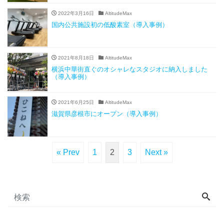
2022年3月16日
AltitudeMax
国内公共施設初の低酸素室（導入事例）
2021年8月18日
AltitudeMax
横浜中華街直ぐのオシャレなスタジオに納入しました
（導入事例）
2021年6月25日
AltitudeMax
滋賀県彦根市にオープン（導入事例）
« Prev
1
2
3
Next »