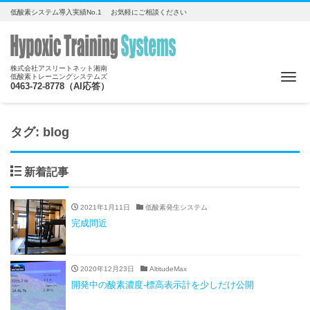
低酸素システム導入実績No.1 お気軽にご相談ください
株式会社アスリートネット湘南
Me
低酸素トレーニングシステムズ
0463-72-8778（AI応答）
タグ:
blog
新着記事
2021年1月11日
低酸素発生システム
完成間近
2020年12月23日
AltitudeMax
開発中の酸素濃度-標高表示計を少しだけ公開