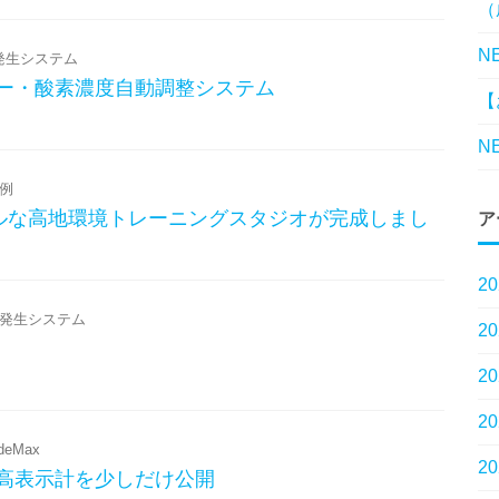
（
N
発生システム
ター・酸素濃度自動調整システム
【
N
例
ルな高地環境トレーニングスタジオが完成しまし
ア
2
発生システム
2
2
2
udeMax
2
標高表示計を少しだけ公開