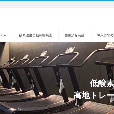
テム
酸素濃度自動制御装置
整備済み商品
導入までの
低酸素
高地トレ