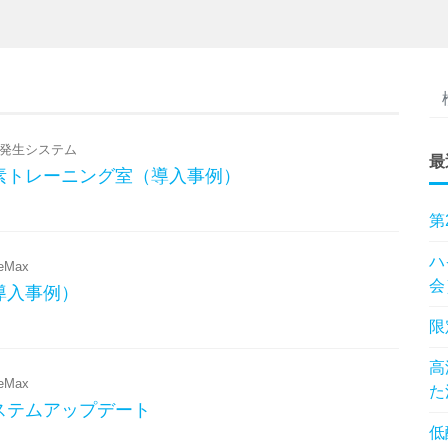
発生システム
最
素トレーニング室（導入事例）
第
ハ
deMax
会
導入事例）
限
高
deMax
た
ステムアップデート
低