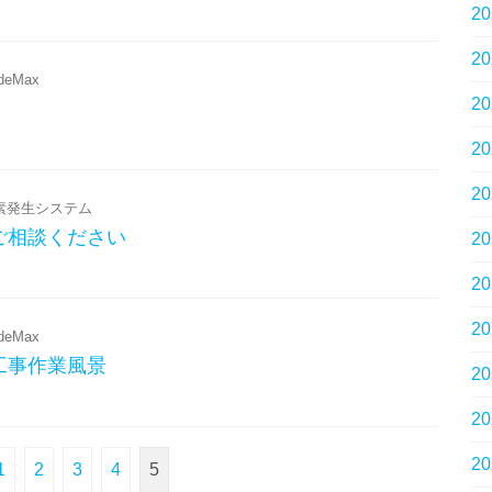
2
2
udeMax
2
2
2
素発生システム
ご相談ください
2
2
2
udeMax
工事作業風景
2
2
2
1
2
3
4
5