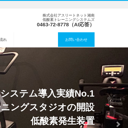
株式会社アスリートネット湘南
低酸素トレーニングシステムズ
0463-72-8778（AI応答）
流れ
お問い合わせ
システム導入実績No.1
ーニングスタジオの開設
低酸素発生装置
Next